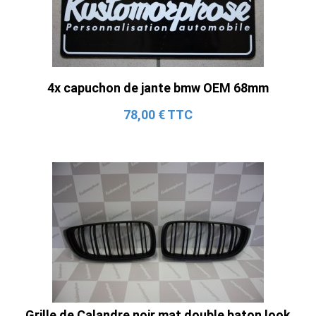
4x capuchon de jante bmw OEM 68mm
78,00 € TTC
Grille de Calandre noir mat double baton look