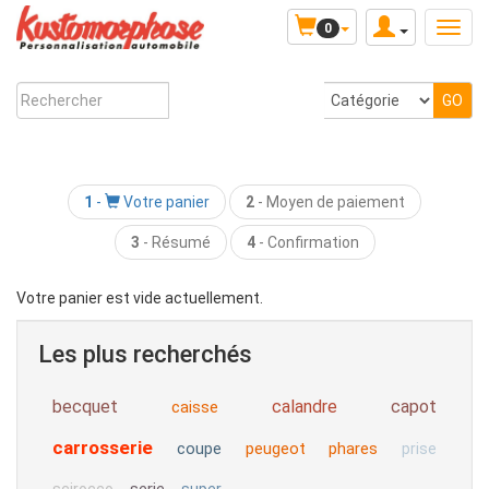
0
1
-
Votre panier
2
-
Moyen de paiement
3
- Résumé
4
- Confirmation
Votre panier est vide actuellement.
Les plus recherchés
becquet
calandre
capot
caisse
carrosserie
coupe
peugeot
phares
prise
serie
scirocco
super