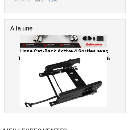
A la une
Ligne Cat-Back Active 4 Sorties avec
Tube en H pour Ford Mustang GT & V6
(2015-2023)
2 690,00 € TTC
Console de siège gauche pour BMW Série
3 E46 (hors Cabriolet et CSL) et BMW X3
E83 (2004-2010)
865,00 € TTC