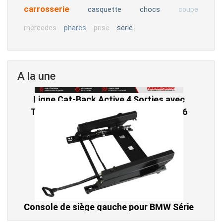
carrosserie
casquette
chocs
coupe
serie
mercedes
phares
prise
A la une
Console de siège gauche pour BMW Série
3 E46 (hors Cabriolet et CSL) et BMW X3
E83 (2004-2010)