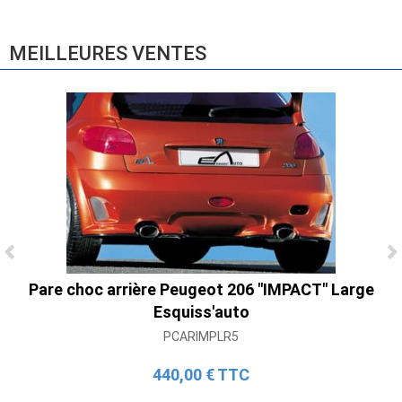
865,00 € TTC
MEILLEURES VENTES
Ligne Cat-Back Active 4 Sorties avec
Tube en H pour Ford Mustang GT & V6
Pare choc arrière Peugeot 206 "IMPACT" Large
(2015-2023)
Esquiss'auto
2 690,00 € TTC
PCARIMPLR5
440,00 € TTC