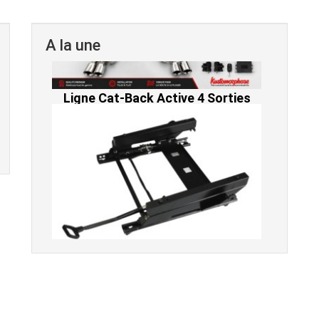
A la une
Console de siège gauche pour
BMW Série 3 E46 (hors Cabriolet et
CSL) et BMW X3 E83 (2004-2010)
865,00 € TTC