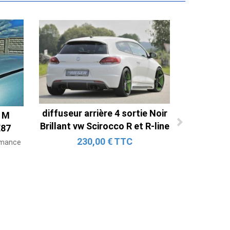
diffuseur arrière 4 sortie Noir
t M
Brillant vw Scirocco R et R-line
E87
230,00 € TTC
rmance