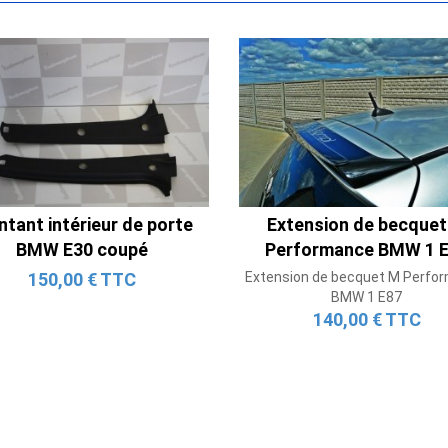
Ligne Cat-Back Active 4 Sorties
avec Tube en H pour Ford Mustang
tant intérieur de porte
Extension de becque
GT & V6 (2015-2023)
BMW E30 coupé
Performance BMW 1 
2 690,00 € TTC
150,00 € TTC
Extension de becquet M Perfo
BMW 1 E87
140,00 € TTC