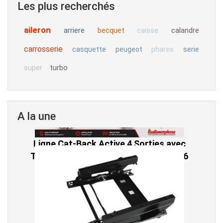
Les plus recherchés
aileron
arriere
becquet
calandre
caisse
carrosserie
casquette
peugeot
phares
serie
turbo
super
A la une