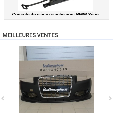
Console de siège gauche pour BMW Série
3 E46 (hors Cabriolet et CSL) et BMW X3
E83 (2004-2010)
865,00 € TTC
MEILLEURES VENTES
Ligne Cat-Back Active 4 Sorties avec
Tube en H pour Ford Mustang GT & V6
(2015-2023)
2 690,00 € TTC