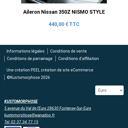
Ligne Cat-Back Active 4 Sorties avec
Aileron Nissan 350Z NISMO STYLE
Tube en H pour Ford Mustang GT & V6
(2015-2023)
440,00 € TTC
2 690,00 € TTC
Informations légales
Conditions de vente
Conditions de parrainage
Conditions d'affiliation
Une création
PEEL création de site eCommerce
©Kustomorphose 2026
KUSTOMORPHOSE
5 avenue du Val de l'Eure 28630 Fontenay-Sur-Eure
kustomorphose@wanadoo.fr
Tel: 02.37.34.77.15