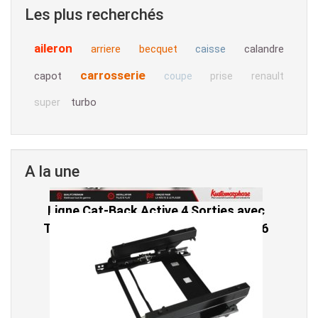
Les plus recherchés
aileron
arriere
becquet
calandre
caisse
carrosserie
capot
coupe
prise
renault
turbo
super
A la une
Ligne Cat-Back Active 4 Sorties avec
Tube en H pour Ford Mustang GT & V6
(2015-2023)
2 690,00 € TTC