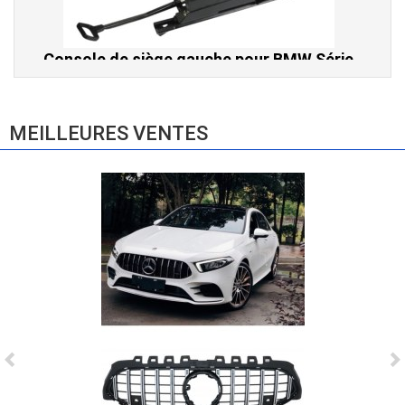
Console de siège gauche pour BMW Série
3 E46 (hors Cabriolet et CSL) et BMW X3
E83 (2004-2010)
865,00 € TTC
MEILLEURES VENTES