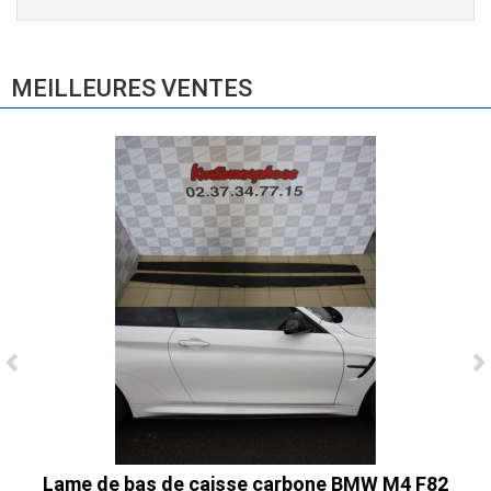
E83 (2004-2010)
865,00 € TTC
MEILLEURES VENTES
Ligne Cat-Back Active 4 Sorties avec
Tube en H pour Ford Mustang GT & V6
(2015-2023)
2 690,00 € TTC
Lame de bas de caisse carbone BMW M4 F82