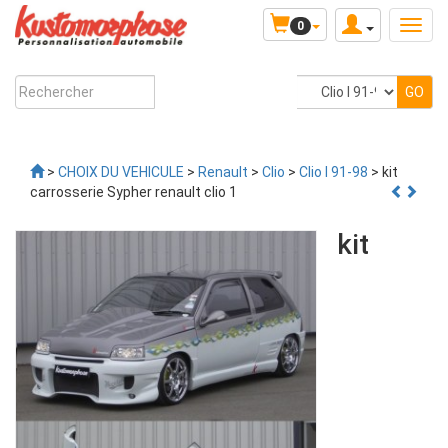
0
>
CHOIX DU VEHICULE
>
Renault
>
Clio
>
Clio I 91-98
> kit
carrosserie Sypher renault clio 1
kit