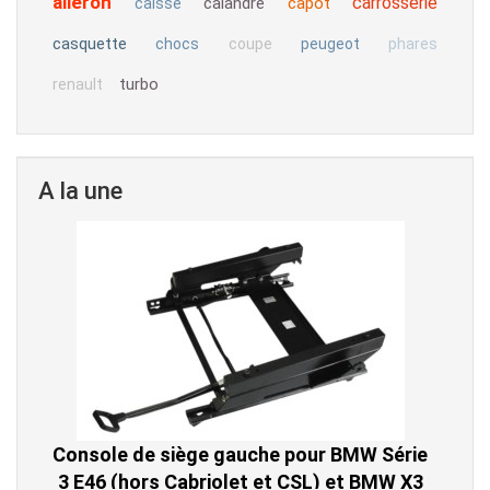
aileron
carrosserie
calandre
capot
caisse
casquette
chocs
coupe
peugeot
phares
turbo
renault
A la une
Console de siège gauche pour BMW Série
3 E46 (hors Cabriolet et CSL) et BMW X3