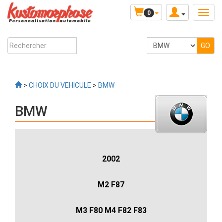
0
>
CHOIX DU VEHICULE
>
BMW
BMW
2002
M2 F87
M3 F80 M4 F82 F83