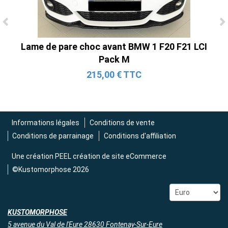
Ligne Cat-Back Active 4 Sorties avec
Lame de pare choc avant BMW 1 F20 F21 LCI
Tube en H pour Ford Mustang GT & V6
Pack M
(2015-2023)
215,00 € TTC
2 690,00 € TTC
Informations légales
Conditions de vente
Conditions de parrainage
Conditions d'affiliation
Une création
PEEL création de site eCommerce
©Kustomorphose 2026
KUSTOMORPHOSE
5 avenue du Val de l'Eure 28630 Fontenay-Sur-Eure