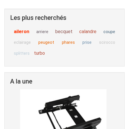
Les plus recherchés
aileron
becquet
calandre
arriere
coupe
peugeot
phares
eclairage
prise
scirocco
turbo
splitters
A la une