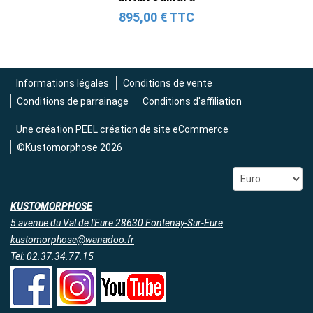
(2015-2023)
895,00 € TTC
2 690,00 € TTC
Informations légales
Conditions de vente
Conditions de parrainage
Conditions d'affiliation
Une création
PEEL création de site eCommerce
©Kustomorphose 2026
KUSTOMORPHOSE
5 avenue du Val de l'Eure 28630 Fontenay-Sur-Eure
kustomorphose@wanadoo.fr
Tel: 02.37.34.77.15