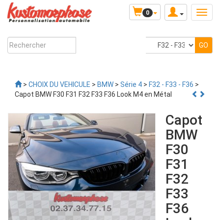
0
>
CHOIX DU VEHICULE
>
BMW
>
Série 4
>
F32 - F33 - F36
>
Capot BMW F30 F31 F32 F33 F36 Look M4 en Métal
Capot
BMW
F30
F31
F32
F33
F36