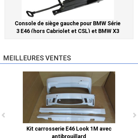
Console de siège gauche pour BMW Série
3 E46 (hors Cabriolet et CSL) et BMW X3
E83 (2004-2010)
865,00 € TTC
MEILLEURES VENTES
Kit carrosserie E46 Look 1M avec
Ligne Cat-Back Active 4 Sorties avec
antibrouillard
Tube en H pour Ford Mustang GT & V6