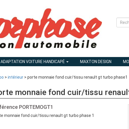
ADAPTATION VOITURE HANDICAPÉ
MAXTON DESIGN
MO
bo
>
intérieur
> porte monnaie fond cuir/tissu renault gt turbo phase1
orte monnaie fond cuir/tissu renaul
férence
PORTEMOGT1
te monnaie fond cuir/tissu renault gt turbo phase 1