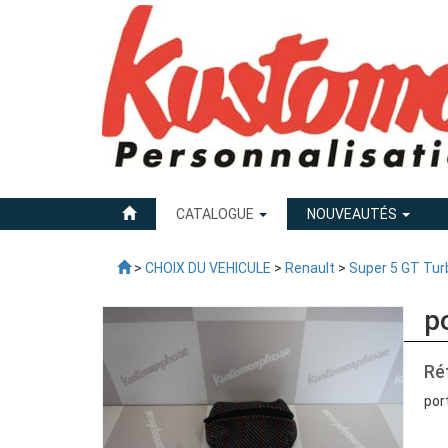
CATALOGUE
NOUVEAUTÉS
>
CHOIX DU VEHICULE
>
Renault
>
Super 5 GT Tur
p
Ré
por