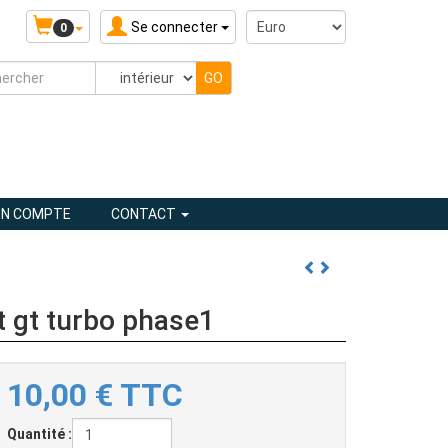
Se connecter
0
N COMPTE
CONTACT
t gt turbo phase1
10,00
€
TTC
Quantité :