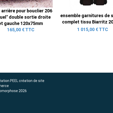
Ligne Cat-Back Active 4 Sorties
avec Tube en H pour Ford Mustang
arrière pour bouclier 206
ensemble garnitures de 
GT & V6 (2015-2023)
tuel" double sortie droite
complet tissu Biarritz 20
2 690,00 € TTC
et gauche 120x75mm
1 015,00 € TTC
165,00 € TTC
éation
PEEL création de site
erce
omorphose 2026