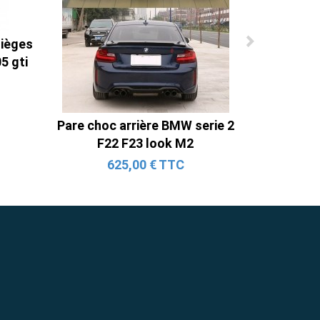
sièges
5 gti
Pare choc arrière BMW serie 2
F22 F23 look M2
625,00 € TTC