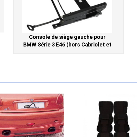
Console de siège gauche pour
BMW Série 3 E46 (hors Cabriolet et
CSL) et BMW X3 E83 (2004-2010)
865,00 € TTC