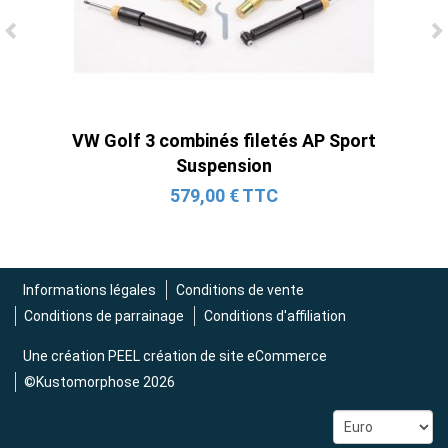
Ligne Cat-Back Active 4 Sorties avec
Tube en H pour Ford Mustang GT & V6
(2015-2023)
2 690,00 € TTC
VW Golf 3 combinés filetés AP Sport
Suspension
579,00 € TTC
Informations légales
Conditions de vente
Conditions de parrainage
Conditions d'affiliation
Une création
PEEL création de site eCommerce
©Kustomorphose 2026