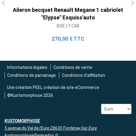
Aileron becquet Renault Megane 1 cabriolet
Ligne Cat-Back Active 4 Sorties avec
"Elypse" Esquiss'auto
Tube en H pour Ford Mustang GT & V6
BQE L1 CAB
(2015-2023)
2 690,00 € TTC
270,00 € TTC
Informations légales
Conditions de vente
Conditions de parrainage
Conditions d'affiliation
Une création
PEEL création de site eCommerce
©Kustomorphose 2026
KUSTOMORPHOSE
5 avenue du Val de l'Eure 28630 Fontenay-Sur-Eure
kustomorphose@wanadoo.fr