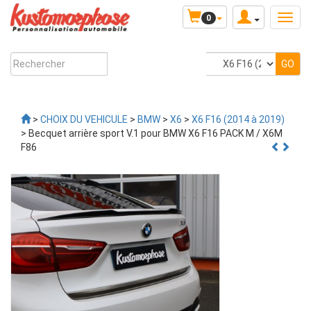
0
>
CHOIX DU VEHICULE
>
BMW
>
X6
>
X6 F16 (2014 à 2019)
> Becquet arrière sport V.1 pour BMW X6 F16 PACK M / X6M
F86