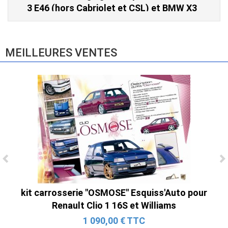
3 E46 (hors Cabriolet et CSL) et BMW X3
E83 (2004-2010)
865,00 € TTC
MEILLEURES VENTES
Ligne Cat-Back Active 4 Sorties avec
Tube en H pour Ford Mustang GT & V6
kit carrosserie "OSMOSE" Esquiss'Auto pour
(2015-2023)
Renault Clio 1 16S et Williams
2 690,00 € TTC
1 090,00 € TTC