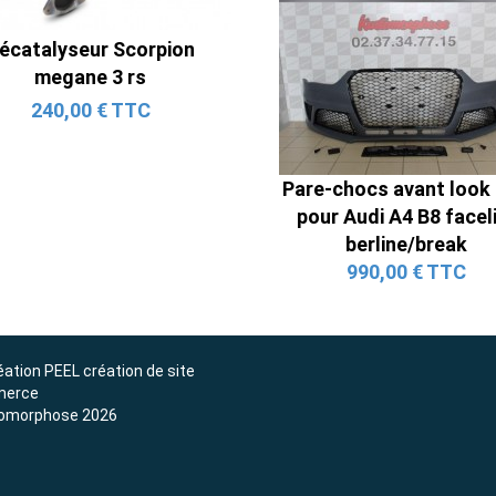
Ligne Cat-Back Active 4 Sorties
avec Tube en H pour Ford Mustang
écatalyseur Scorpion
GT & V6 (2015-2023)
megane 3 rs
2 690,00 € TTC
240,00 € TTC
Pare-chocs avant look
pour Audi A4 B8 facel
berline/break
990,00 € TTC
éation
PEEL création de site
erce
omorphose 2026