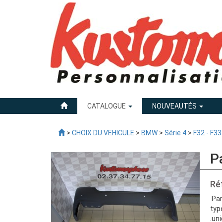
CATALOGUE
NOUVEAUTÉS
>
CHOIX DU VEHICULE
>
BMW
>
Série 4
>
F32 - F33
P
Ré
Par
typ
.un