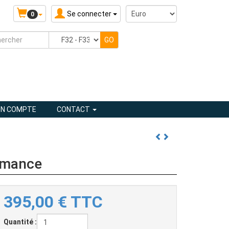
Se connecter
0
N COMPTE
CONTACT
rmance
395,00
€
TTC
Quantité :