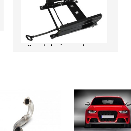
Console de siège gauche pour
BMW Série 3 E46 (hors Cabriolet et
CSL) et BMW X3 E83 (2004-2010)
865,00 € TTC