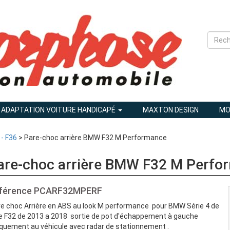
ADAPTATION VOITURE HANDICAPÉ
MAXTON DESIGN
MO
 - F36
> Pare-choc arrière BMW F32 M Performance
are-choc arrière BMW F32 M Perfo
férence
PCARF32MPERF
e choc Arrière en ABS au look M performance pour BMW Série 4 de
e F32 de 2013 a 2018 sortie de pot d'échappement à gauche
iquement au véhicule avec radar de stationnement .