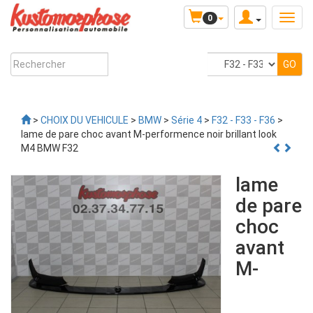
0
>
CHOIX DU VEHICULE
>
BMW
>
Série 4
>
F32 - F33 - F36
>
lame de pare choc avant M-performence noir brillant look
M4 BMW F32
lame
de pare
choc
avant
M-