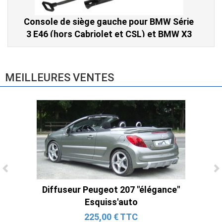
Console de siège gauche pour BMW Série
3 E46 (hors Cabriolet et CSL) et BMW X3
E83 (2004-2010)
865,00 € TTC
MEILLEURES VENTES
Diffuseur Peugeot 207 "élégance"
Ligne Cat-Back Active 4 Sorties avec
Esquiss'auto
Tube en H pour Ford Mustang GT & V6
225,00 € TTC
(2015-2023)