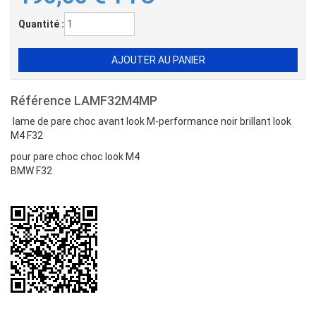
Quantité :
Référence
LAMF32M4MP
lame de pare choc avant look M-performance noir brillant look
M4 F32
pour pare choc choc look M4
BMW F32