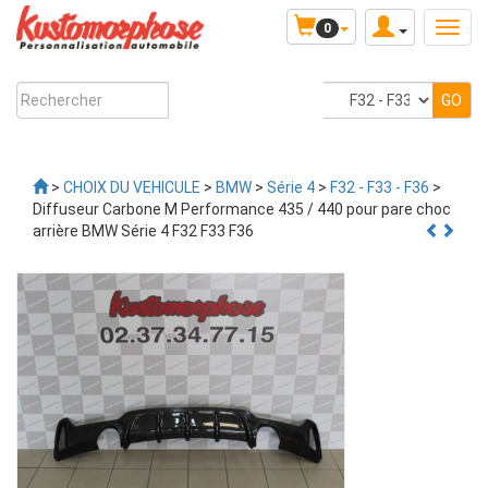
0
>
CHOIX DU VEHICULE
>
BMW
>
Série 4
>
F32 - F33 - F36
>
Diffuseur Carbone M Performance 435 / 440 pour pare choc
arrière BMW Série 4 F32 F33 F36