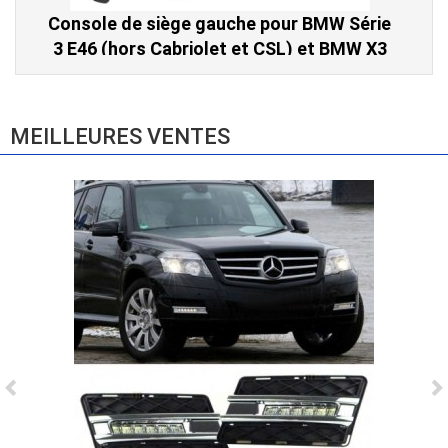
Console de siège gauche pour BMW Série
3 E46 (hors Cabriolet et CSL) et BMW X3
E83 (2004-2010)
865,00 € TTC
MEILLEURES VENTES
Ligne Cat-Back Active 4 Sorties avec
Tube en H pour Ford Mustang GT & V6
(2015-2023)
2 690,00 € TTC