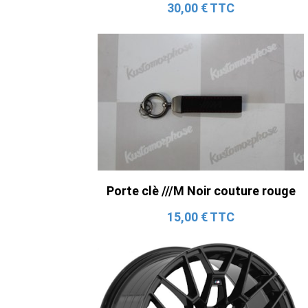
30,00 € TTC
Porte clè ///M Noir couture rouge
15,00 € TTC