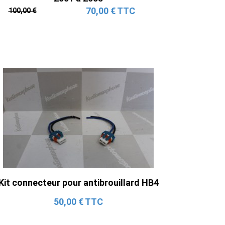
70,00 € TTC
100,00 €
Kit connecteur pour antibrouillard HB4
50,00 € TTC