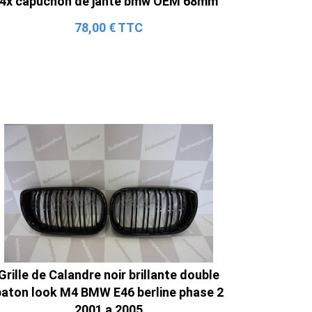
4x capuchon de jante bmw OEM 68mm
78,00 € TTC
Grille de Calandre noir brillante double
baton look M4 BMW E46 berline phase 2
2001 a 2005