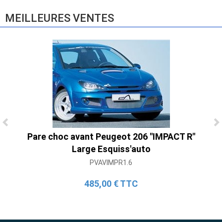
865,00 € TTC
MEILLEURES VENTES
Ligne Cat-Back Active 4 Sorties avec
Pare choc avant Peugeot 206 "IMPACT R"
Tube en H pour Ford Mustang GT & V6
Large Esquiss'auto
(2015-2023)
PVAVIMPR1.6
2 690,00 € TTC
485,00 € TTC