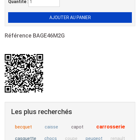
Quantité :
Référence
BAGE46M2G
Les plus recherchés
carrosserie
becquet
capot
caisse
casquette
chocs
coupe
peugeot
renault