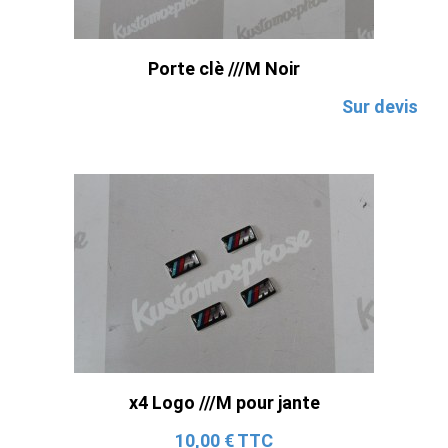
Porte clè ///M Noir
Sur devis
x4 Logo ///M pour jante
10,00 € TTC