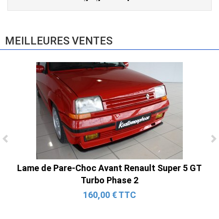
E83 (2004-2010)
865,00 € TTC
MEILLEURES VENTES
Ligne Cat-Back Active 4 Sorties avec
Tube en H pour Ford Mustang GT & V6
Lame de Pare-Choc Avant Renault Super 5 GT
(2015-2023)
Turbo Phase 2
2 690,00 € TTC
160,00 € TTC