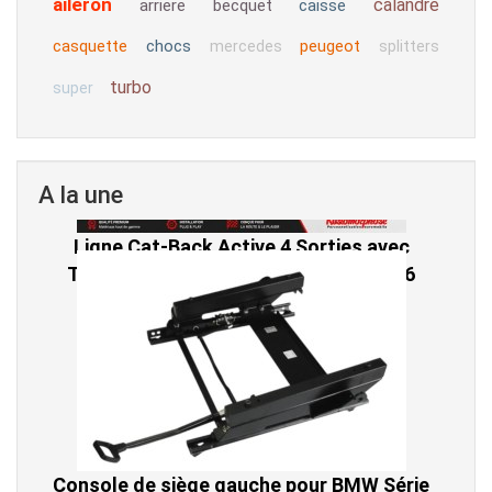
aileron
calandre
arriere
becquet
caisse
casquette
chocs
peugeot
mercedes
splitters
turbo
super
A la une
Console de siège gauche pour BMW Série
3 E46 (hors Cabriolet et CSL) et BMW X3