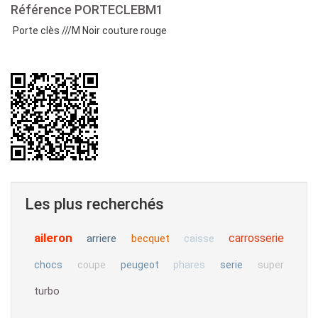
Référence
PORTECLEBM1
Porte clès ///M Noir couture rouge
Les plus recherchés
aileron
carrosserie
arriere
becquet
caisse
chocs
coupe
peugeot
phares
serie
super
turbo