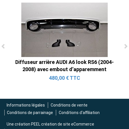
Ligne Cat-Back Active 4 Sorties avec
Diffuseur arrière AUDI A6 look RS6 (2004-
Tube en H pour Ford Mustang GT & V6
2008) avec embout d’apparemment
(2015-2023)
480,00 € TTC
2 690,00 € TTC
Informations légales
Conditions de vente
Conditions de parrainage
Conditions d'affiliation
Une création
PEEL création de site eCommerce