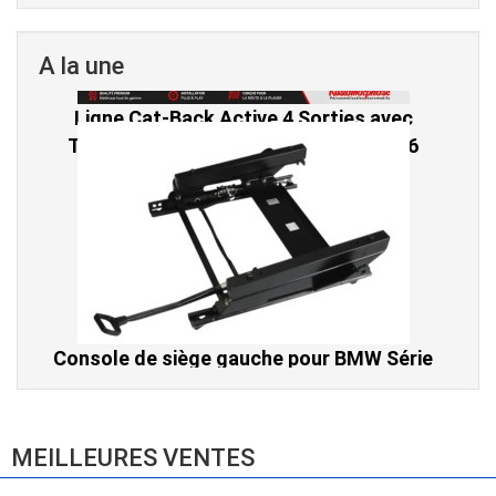
A la une
Console de siège gauche pour BMW Série
3 E46 (hors Cabriolet et CSL) et BMW X3
E83 (2004-2010)
865,00 € TTC
MEILLEURES VENTES