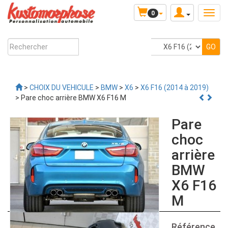
0
>
CHOIX DU VEHICULE
>
BMW
>
X6
>
X6 F16 (2014 à 2019)
> Pare choc arrière BMW X6 F16 M
Pare
choc
arrière
BMW
X6 F16
M
Référence