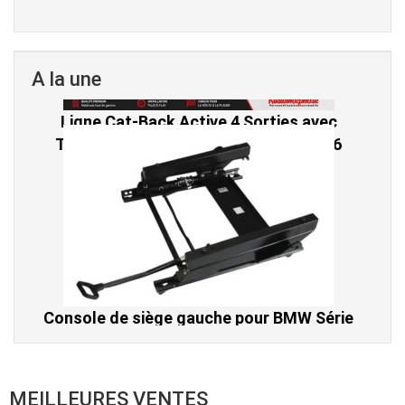
A la une
Console de siège gauche pour BMW Série
3 E46 (hors Cabriolet et CSL) et BMW X3
E83 (2004-2010)
865,00 € TTC
MEILLEURES VENTES