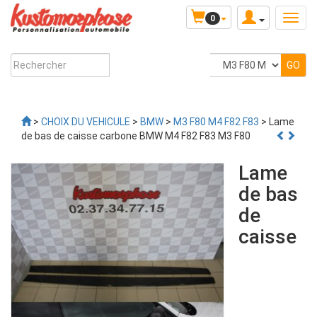
0
>
CHOIX DU VEHICULE
>
BMW
>
M3 F80 M4 F82 F83
> Lame
de bas de caisse carbone BMW M4 F82 F83 M3 F80
Lame
de bas
de
caisse