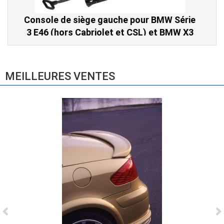
Console de siège gauche pour BMW Série
3 E46 (hors Cabriolet et CSL) et BMW X3
E83 (2004-2010)
865,00 € TTC
MEILLEURES VENTES
Ligne Cat-Back Active 4 Sorties avec
Tube en H pour Ford Mustang GT & V6
(2015-2023)