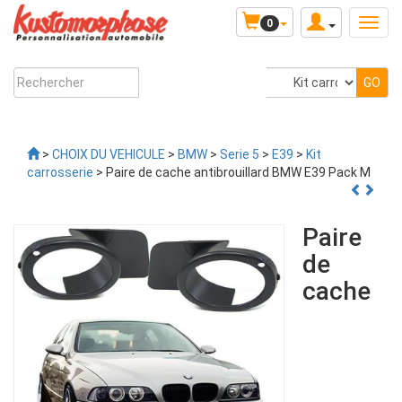
0
>
CHOIX DU VEHICULE
>
BMW
>
Serie 5
>
E39
>
Kit
carrosserie
> Paire de cache antibrouillard BMW E39 Pack M
Paire
de
cache