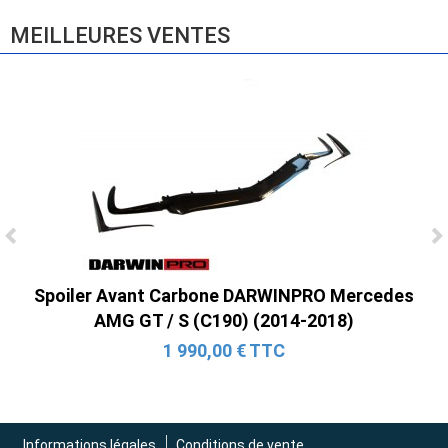
MEILLEURES VENTES
Ligne Cat-Back Active 4 Sorties avec
Tube en H pour Ford Mustang GT & V6
Spoiler Avant Carbone DARWINPRO Mercedes
(2015-2023)
AMG GT / S (C190) (2014-2018)
2 690,00 € TTC
1 990,00 € TTC
Informations légales
Conditions de vente