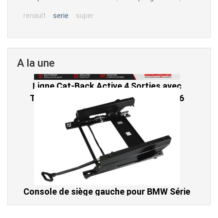
serie
renault
super
A la une
Console de siège gauche pour BMW Série
3 E46 (hors Cabriolet et CSL) et BMW X3
E83 (2004-2010)
865,00 € TTC