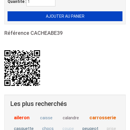
Quantité :
Référence
CACHEABE39
Les plus recherchés
aileron
carrosserie
calandre
caisse
casquette
peugeot
chocs
coupe
prise