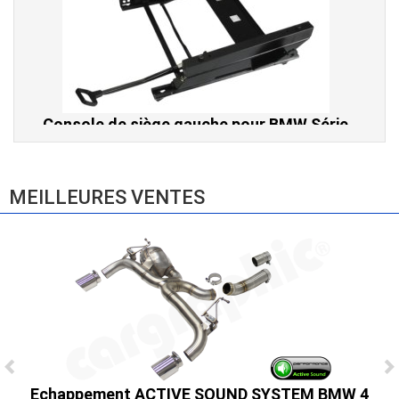
Console de siège gauche pour BMW Série
3 E46 (hors Cabriolet et CSL) et BMW X3
E83 (2004-2010)
865,00 € TTC
MEILLEURES VENTES
Echappement ACTIVE SOUND SYSTEM BMW 4