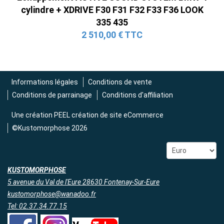
Ligne Cat-Back Active 4 Sorties avec
cylindre + XDRIVE F30 F31 F32 F33 F36 LOOK
Tube en H pour Ford Mustang GT & V6
335 435
(2015-2023)
2 510,00 € TTC
2 690,00 € TTC
Informations légales
Conditions de vente
Conditions de parrainage
Conditions d'affiliation
Une création
PEEL création de site eCommerce
©Kustomorphose 2026
KUSTOMORPHOSE
5 avenue du Val de l'Eure 28630 Fontenay-Sur-Eure
kustomorphose@wanadoo.fr
Tel: 02.37.34.77.15