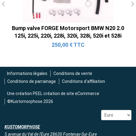
Ligne Cat-Back Active 4 Sorties avec
Tube en H pour Ford Mustang GT & V6
(2015-2023)
Bump valve FORGE Motorsport BMW N20 2.0
2 690,00 € TTC
125i, 225i, 220i, 228i, 320i, 328i, 520i et 528i
250,00 € TTC
Informations légales
Conditions de vente
Conditions de parrainage
Conditions d'affiliation
Une création
PEEL création de site eCommerce
©Kustomorphose 2026
KUSTOMORPHOSE
5 avenue du Val de l'Eure 28630 Fontenay-Sur-Eure