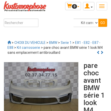
0
>
CHOIX DU VEHICULE
>
BMW
>
Serie 1
>
E81 - E82 - E87 -
E88
>
Kit carrosserie
> pare choc avant BMW série 1 look M4
sans emplacement antibrouillard
pare
choc
avant
BMW
série 1
look
M4