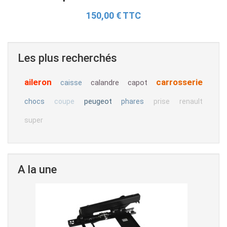
150,00 € TTC
Les plus recherchés
aileron
carrosserie
calandre
capot
caisse
peugeot
chocs
coupe
phares
prise
renault
super
A la une