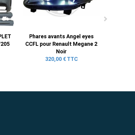
PLET
Phares avants Angel eyes
W205
CCFL pour Renault Megane 2
Noir
320,00 € TTC