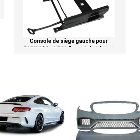
Console de siège gauche pour
BMW Série 3 E46 (hors Cabriolet et
CSL) et BMW X3 E83 (2004-2010)
865,00 € TTC