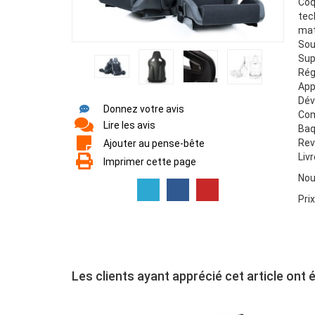
Coq
tec
mat
Sout
Sup
Rég
App
Dév
Donnez votre avis
Com
Lire les avis
Baq
Rev
Ajouter au pense-bête
Liv
Imprimer cette page
Nou
Pri
Les clients ayant apprécié cet article ont 