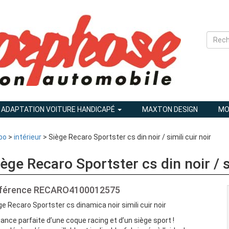
ADAPTATION VOITURE HANDICAPÉ
MAXTON DESIGN
MO
bo
>
intérieur
> Siège Recaro Sportster cs din noir / simili cuir noir
iège Recaro Sportster cs din noir / si
férence
RECARO4100012575
ge Recaro Sportster cs dinamica noir simili cuir noir
lliance parfaite d’une coque racing et d’un siège sport !