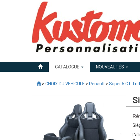
CATALOGUE
NOUVEAUTÉS
>
CHOIX DU VEHICULE
>
Renault
>
Super 5 GT Tur
S
Ré
Siè
L’a