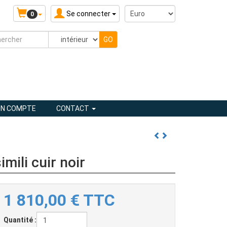
Se connecter
0
N COMPTE
CONTACT
mili cuir noir
1 810,00
€
TTC
Quantité :