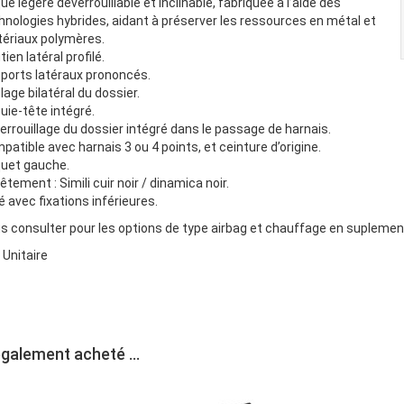
ue légère déverrouillable et inclinable, fabriquée à l’aide des
hnologies hybrides, aidant à préserver les ressources en métal et
ériaux polymères.
ien latéral profilé.
ports latéraux prononcés.
lage bilatéral du dossier.
uie-tête intégré.
errouillage du dossier intégré dans le passage de harnais.
patible avec harnais 3 ou 4 points, et ceinture d’origine.
uet gauche.
êtement : Simili cuir noir / dinamica noir.
ré avec fixations inférieures.
s consulter pour les options de type airbag et chauffage en suplement, 
x Unitaire
également acheté ...