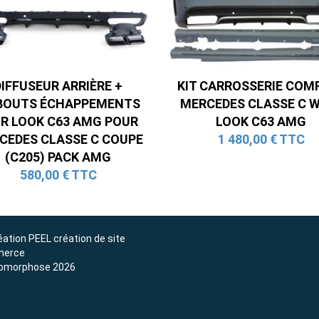
Ligne Cat-Back Active 4 Sorties
avec Tube en H pour Ford Mustang
GT & V6 (2015-2023)
2 690,00 € TTC
DIFFUSEUR ARRIÈRE +
KIT CARROSSERIE COM
BOUTS ÉCHAPPEMENTS
MERCEDES CLASSE C 
IR LOOK C63 AMG POUR
LOOK C63 AMG
CEDES CLASSE C COUPE
1 480,00 € TTC
(C205) PACK AMG
580,00 € TTC
éation
PEEL création de site
erce
omorphose 2026