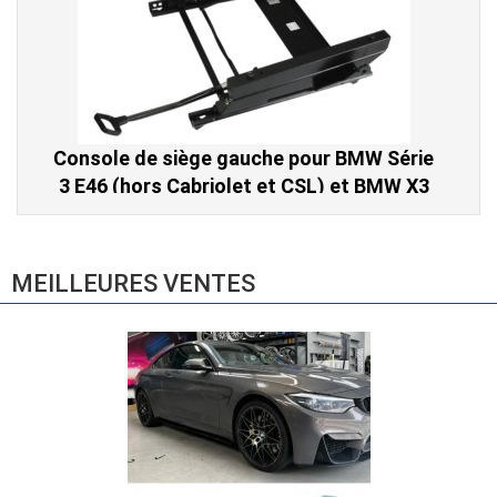
Console de siège gauche pour BMW Série
3 E46 (hors Cabriolet et CSL) et BMW X3
E83 (2004-2010)
865,00 € TTC
MEILLEURES VENTES
Console de siège droite pour BMW Série 3
E46 (hors Cabriolet et CSL) et BMW X3
E83 (2004-2010)
865,00 € TTC