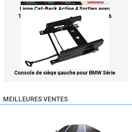
Console de siège gauche pour BMW Série
3 E46 (hors Cabriolet et CSL) et BMW X3
E83 (2004-2010)
865,00 € TTC
MEILLEURES VENTES