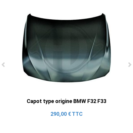
Ligne Cat-Back Active 4 Sorties avec
Tube en H pour Ford Mustang GT & V6
(2015-2023)
2 690,00 € TTC
Capot type origine BMW F32 F33
290,00 € TTC