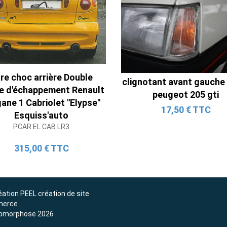
Ligne Cat-Back Active 4 Sorties
re choc arrière Double
avec Tube en H pour Ford Mustang
clignotant avant gauche
ie d'échappement Renault
GT & V6 (2015-2023)
peugeot 205 gti
ne 1 Cabriolet "Elypse"
2 690,00 € TTC
17,50 € TTC
Esquiss'auto
PCAR EL CAB LR3
315,00 € TTC
éation
PEEL création de site
erce
omorphose 2026