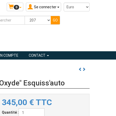
Se connecter
0
N COMPTE
CONTACT
"Oxyde" Esquiss'auto
345,00
€
TTC
Quantité :