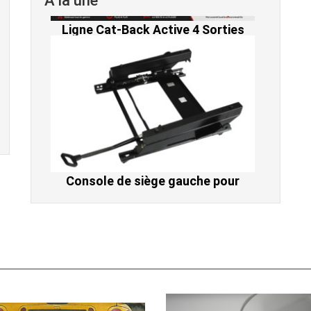
A la une
Console de siège gauche pour
BMW Série 3 E46 (hors Cabriolet et
CSL) et BMW X3 E83 (2004-2010)
865,00 € TTC