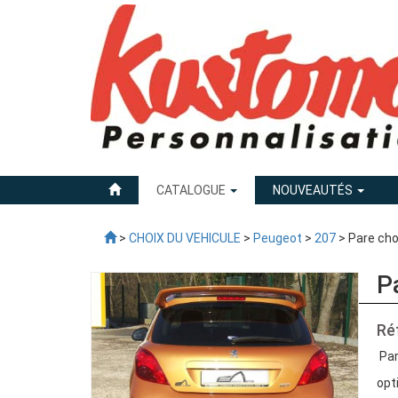
CATALOGUE
NOUVEAUTÉS
>
CHOIX DU VEHICULE
>
Peugeot
>
207
> Pare cho
P
Ré
Par
opt