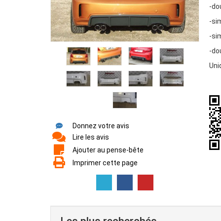
-do
-si
-si
-do
Uni
Donnez votre avis
Lire les avis
Ajouter au pense-bête
Imprimer cette page