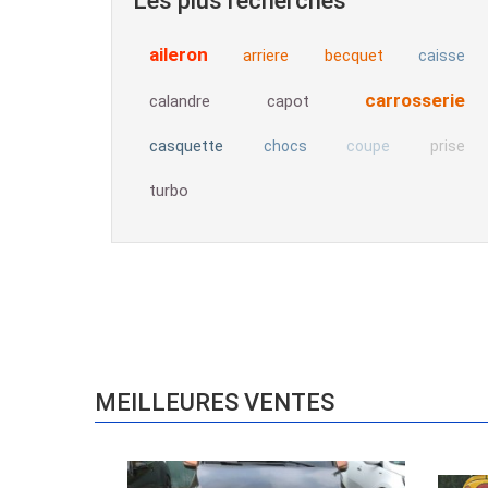
Les plus recherchés
aileron
arriere
becquet
caisse
carrosserie
calandre
capot
casquette
chocs
coupe
prise
turbo
MEILLEURES VENTES