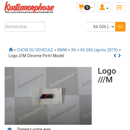
0
>
CHOIX DU VEHICULE
>
BMW
>
X6
>
X6 G06 (après 2019)
>
Logo ///M Chrome Petit Model
Logo
///M
Donnez votre avis