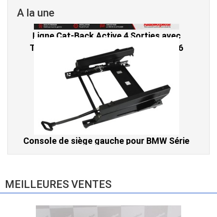
A la une
Console de siège gauche pour BMW Série
3 E46 (hors Cabriolet et CSL) et BMW X3
E83 (2004-2010)
865,00 € TTC
MEILLEURES VENTES