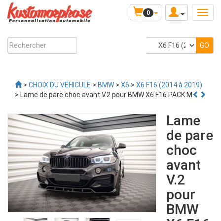
0
>
CHOIX DU VEHICULE
>
BMW
>
X6
>
X6 F16 (2014 à 2019)
> Lame de pare choc avant V.2 pour BMW X6 F16 PACK M
Lame
de pare
choc
avant
V.2
pour
BMW