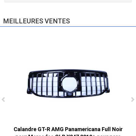
E83 (2004-2010)
865,00 € TTC
MEILLEURES VENTES
Ligne Cat-Back Active 4 Sorties avec
Tube en H pour Ford Mustang GT & V6
(2015-2023)
2 690,00 € TTC
Calandre GT-R AMG Panamericana Full Noir