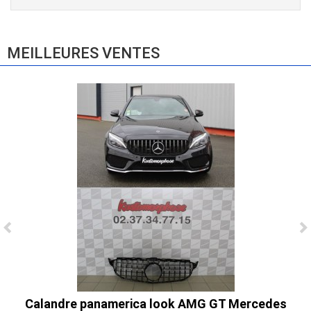
E83 (2004-2010)
865,00 € TTC
MEILLEURES VENTES
Ligne Cat-Back Active 4 Sorties avec
Tube en H pour Ford Mustang GT & V6
(2015-2023)
2 690,00 € TTC
Calandre panamerica look AMG GT Mercedes