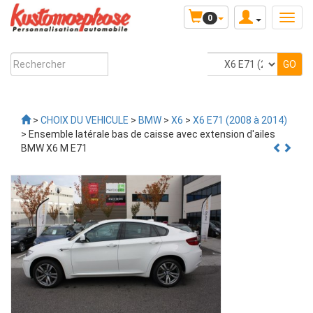
0
>
CHOIX DU VEHICULE
>
BMW
>
X6
>
X6 E71 (2008 à 2014)
> Ensemble latérale bas de caisse avec extension d'ailes
BMW X6 M E71