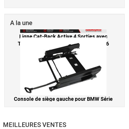
A la une
Console de siège gauche pour BMW Série
3 E46 (hors Cabriolet et CSL) et BMW X3
E83 (2004-2010)
865,00 € TTC
MEILLEURES VENTES