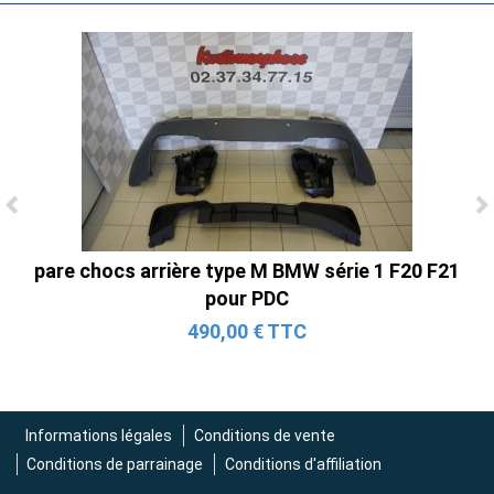
Ligne Cat-Back Active 4 Sorties avec
Tube en H pour Ford Mustang GT & V6
pare chocs arrière type M BMW série 1 F20 F21
(2015-2023)
pour PDC
2 690,00 € TTC
490,00 € TTC
Informations légales
Conditions de vente
Conditions de parrainage
Conditions d'affiliation