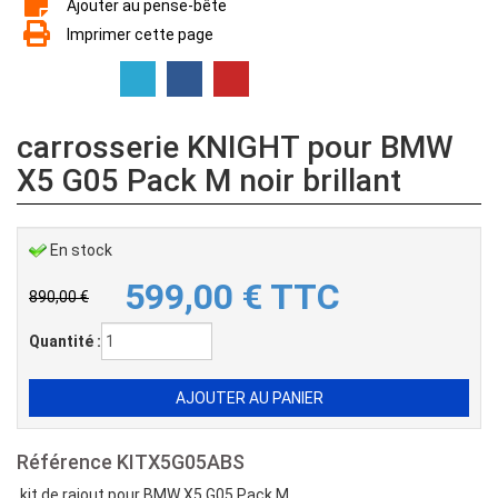
Ajouter au pense-bête
Imprimer cette page
carrosserie KNIGHT pour BMW
X5 G05 Pack M noir brillant
En stock
599,00
€
TTC
890,00 €
Quantité :
Référence
KITX5G05ABS
kit de rajout pour BMW X5 G05 Pack M