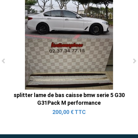
Ligne Cat-Back Active 4 Sorties avec
Tube en H pour Ford Mustang GT & V6
(2015-2023)
2 690,00 € TTC
splitter lame de bas caisse bmw serie 5 G30
G31Pack M performance
200,00 € TTC