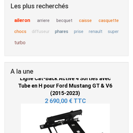
Les plus recherchés
aileron
arriere
becquet
caisse
casquette
chocs
phares
diffuseur
prise
renault
super
turbo
Ligne Cat-Back Active 4 Sorties avec
A la une
Tube en H pour Ford Mustang GT & V6
(2015-2023)
2 690,00 € TTC