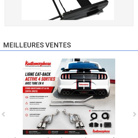
Console de siège gauche pour BMW Série
3 E46 (hors Cabriolet et CSL) et BMW X3
E83 (2004-2010)
MEILLEURES VENTES
865,00 € TTC