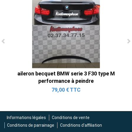
Ligne Cat-Back Active 4 Sorties avec
Tube en H pour Ford Mustang GT & V6
(2015-2023)
2 690,00 € TTC
aileron becquet BMW serie 3 F30 type M
performance à peindre
79,00 € TTC
Informations légales
Conditions de vente
Conditions de parrainage
Conditions d'affiliation