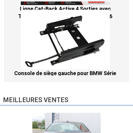
Console de siège gauche pour BMW Série
3 E46 (hors Cabriolet et CSL) et BMW X3
E83 (2004-2010)
865,00 € TTC
MEILLEURES VENTES