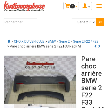
0
>
CHOIX DU VEHICULE
>
BMW
>
Serie 2
>
Serie 2 F22 / F23
> Pare choc arrière BMW serie 2 F22 F33 Pack M
Pare
choc
arrière
BMW
serie 2
F22
F33