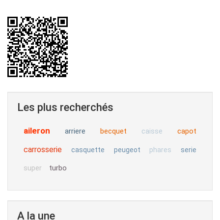
Les plus recherchés
aileron
arriere
becquet
capot
caisse
carrosserie
casquette
peugeot
phares
serie
turbo
super
A la une