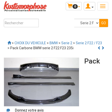
0
>
CHOIX DU VEHICULE
>
BMW
>
Serie 2
>
Serie 2 F22 / F23
> Pack Carbone BMW serie 2 F22 F23 235i
Pack
Donnez votre avis