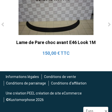
Ligne Cat-Back Active 4 Sorties avec
Tube en H pour Ford Mustang GT & V6
Lame de Pare choc avant E46 Look 1M
(2015-2023)
2 690,00 € TTC
150,00 € TTC
Informations légales
Conditions de vente
Conditions de parrainage
Conditions d'affiliation
Une création
PEEL création de site eCommerce
©Kustomorphose 2026