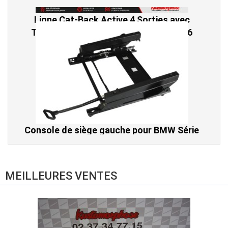
Console de siège gauche pour BMW Série
3 E46 (hors Cabriolet et CSL) et BMW X3
E83 (2004-2010)
865,00 € TTC
MEILLEURES VENTES