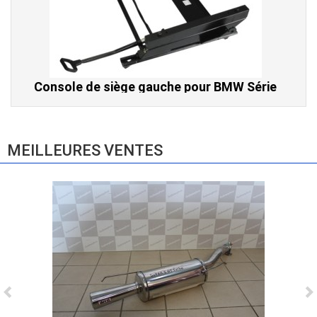
Console de siège gauche pour BMW Série
3 E46 (hors Cabriolet et CSL) et BMW X3
E83 (2004-2010)
865,00 € TTC
MEILLEURES VENTES
Ligne Cat-Back Active 4 Sorties avec