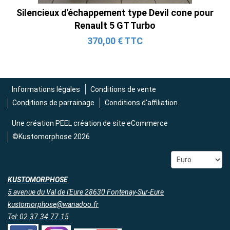
Tube en H pour Ford Mustang GT & V6
Silencieux d'échappement type Devil cone pour
(2015-2023)
Renault 5 GT Turbo
2 690,00 € TTC
370,00 € TTC
Informations légales
Conditions de vente
Conditions de parrainage
Conditions d'affiliation
Une création
PEEL création de site eCommerce
©Kustomorphose 2026
KUSTOMORPHOSE
5 avenue du Val de l'Eure 28630 Fontenay-Sur-Eure
kustomorphose@wanadoo.fr
Tel: 02.37.34.77.15