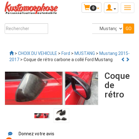
0
>
CHOIX DU VEHICULE
>
Ford
>
MUSTANG
>
Mustang 2015-
2017
> Coque de rétro carbone a collé Ford Mustang
Coque
de
rétro
Donnez votre avis