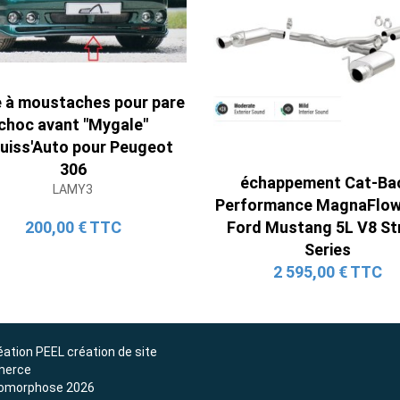
Ligne Cat-Back Active 4 Sorties
 à moustaches pour pare
avec Tube en H pour Ford Mustang
choc avant "Mygale"
GT & V6 (2015-2023)
uiss'Auto pour Peugeot
2 690,00 € TTC
306
échappement Cat-Ba
LAMY3
Performance MagnaFlow
200,00 € TTC
Ford Mustang 5L V8 St
Series
2 595,00 € TTC
éation
PEEL création de site
erce
omorphose 2026