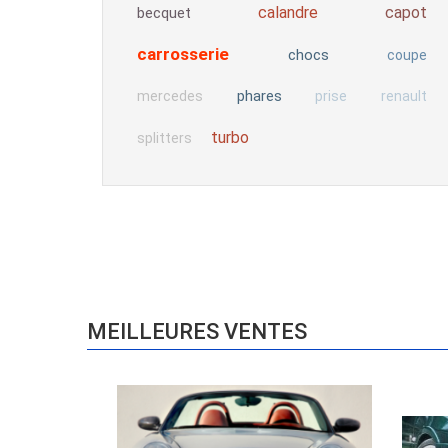
calandre
capot
becquet
carrosserie
chocs
coupe
phares
mercedes
prise
renault
turbo
splitters
MEILLEURES VENTES