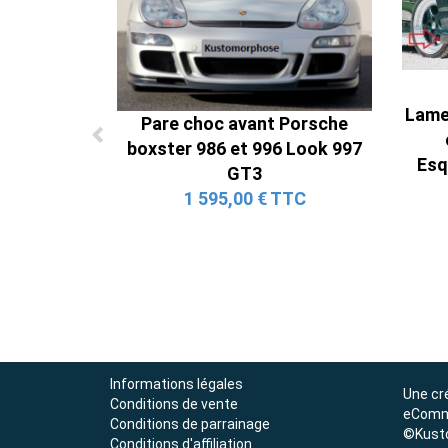
Lame
Pare choc avant Porsche
boxster 986 et 996 Look 997
Esq
GT3
1 595,00 € TTC
Informations légales
Une cr
Conditions de vente
eComm
Conditions de parrainage
©Kust
Conditions d'affiliation