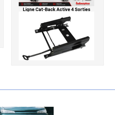
Console de siège gauche pour
BMW Série 3 E46 (hors Cabriolet et
CSL) et BMW X3 E83 (2004-2010)
865,00 € TTC