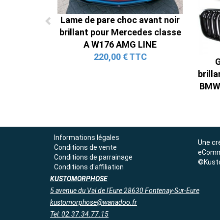
Lame de pare choc avant noir
brillant pour Mercedes classe
A W176 AMG LINE
220,00 € TTC
G
brill
BMW 
Informations légales
Une cr
Conditions de vente
eComm
Conditions de parrainage
©Kust
Conditions d'affiliation
KUSTOMORPHOSE
5 avenue du Val de l'Eure 28630 Fontenay-Sur-Eure
kustomorphose@wanadoo.fr
Tel: 02.37.34.77.15