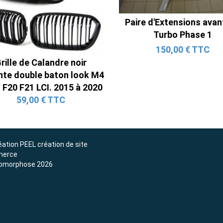
Ligne Cat-Back Active 4 Sorties
avec Tube en H pour Ford Mustang
Paire d'Extensions ava
GT & V6 (2015-2023)
Turbo Phase 1
2 690,00 € TTC
150,00 € TTC
rille de Calandre noir
ante double baton look M4
F20 F21 LCI. 2015 à 2020
59,00 € TTC
éation
PEEL création de site
erce
omorphose 2026