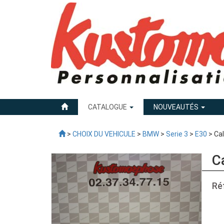
CATALOGUE
NOUVEAUTÉS
>
CHOIX DU VEHICULE
>
BMW
>
Serie 3
>
E30
> Cal
C
Ré