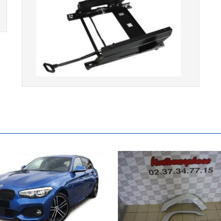
Console de siège gauche pour
BMW Série 3 E46 (hors Cabriolet et
CSL) et BMW X3 E83 (2004-2010)
865,00 € TTC