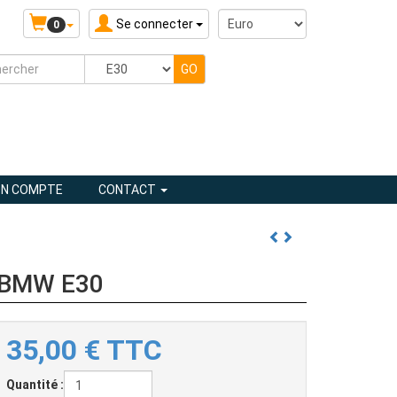
Se connecter
0
N COMPTE
CONTACT
r BMW E30
35,00
€
TTC
Quantité :