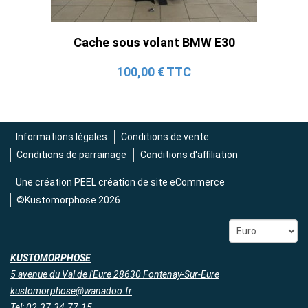
Ligne Cat-Back Active 4 Sorties avec
Tube en H pour Ford Mustang GT & V6
Cache sous volant BMW E30
(2015-2023)
2 690,00 € TTC
100,00 € TTC
Informations légales
Conditions de vente
Conditions de parrainage
Conditions d'affiliation
Une création
PEEL création de site eCommerce
©Kustomorphose 2026
KUSTOMORPHOSE
5 avenue du Val de l'Eure 28630 Fontenay-Sur-Eure
kustomorphose@wanadoo.fr
Tel: 02.37.34.77.15