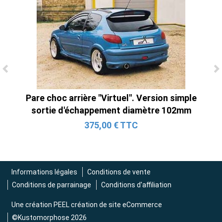
Ligne Cat-Back Active 4 Sorties avec
Tube en H pour Ford Mustang GT & V6
Pare choc arrière "Virtuel". Version simple
(2015-2023)
sortie d'échappement diamètre 102mm
2 690,00 € TTC
375,00 € TTC
Informations légales
Conditions de vente
Conditions de parrainage
Conditions d'affiliation
Une création
PEEL création de site eCommerce
©Kustomorphose 2026