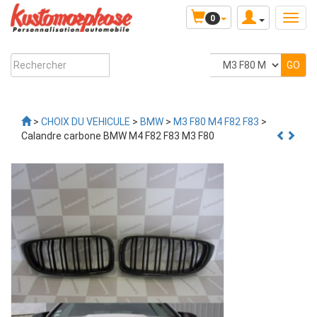
0
>
CHOIX DU VEHICULE
>
BMW
>
M3 F80 M4 F82 F83
>
Calandre carbone BMW M4 F82 F83 M3 F80