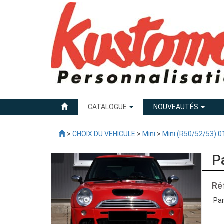
CATALOGUE
NOUVEAUTÉS
>
CHOIX DU VEHICULE
>
Mini
>
Mini (R50/52/53) 0
P
Ré
Par