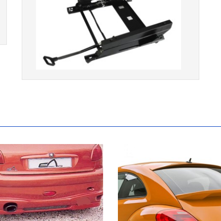
Console de siège gauche pour
BMW Série 3 E46 (hors Cabriolet et
CSL) et BMW X3 E83 (2004-2010)
865,00 € TTC
Ligne Cat-Back Active 4 Sorties