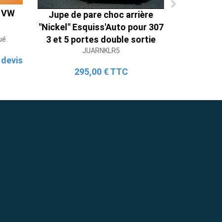
r VW
Jupe de pare choc arrière
"Nickel" Esquiss'Auto pour 307
3 et 5 portes double sortie
ué
JUARNKLR5
 devis
295,00 € TTC