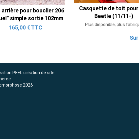
avec Tube en H pour Ford Mustang
Casquette de toit pou
arrière pour bouclier 206
GT & V6 (2015-2023)
Beetle (11/11-)
tuel" simple sortie 102mm
2 690,00 € TTC
Plus disponible, plus fabriq
165,00 € TTC
Sur
éation
PEEL création de site
erce
omorphose 2026