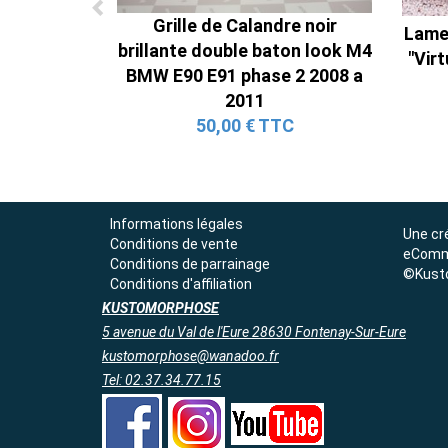
Grille de Calandre noir
Lame 
brillante double baton look M4
"Vir
BMW E90 E91 phase 2 2008 a
2011
50,00 € TTC
Informations légales
Une cr
Conditions de vente
eComm
Conditions de parrainage
©Kust
Conditions d'affiliation
KUSTOMORPHOSE
5 avenue du Val de l'Eure 28630 Fontenay-Sur-Eure
kustomorphose@wanadoo.fr
Tel: 02.37.34.77.15