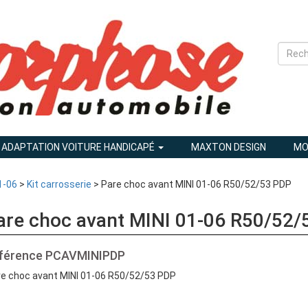
ADAPTATION VOITURE HANDICAPÉ
MAXTON DESIGN
MO
1-06
>
Kit carrosserie
> Pare choc avant MINI 01-06 R50/52/53 PDP
are choc avant MINI 01-06 R50/52/
férence
PCAVMINIPDP
e choc avant MINI 01-06 R50/52/53 PDP