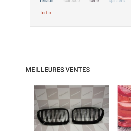
renault
serie
scirocco
splitters
turbo
MEILLEURES VENTES