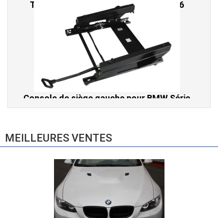
Console de siège gauche pour BMW Série
3 E46 (hors Cabriolet et CSL) et BMW X3
E83 (2004-2010)
865,00 € TTC
MEILLEURES VENTES