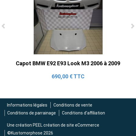
Ligne Cat-Back Active 4 Sorties avec
Tube en H pour Ford Mustang GT & V6
(2015-2023)
2 690,00 € TTC
Capot BMW E92 E93 Look M3 2006 à 2009
690,00 € TTC
Informations légales
Conditions de vente
Conditions de parrainage
Conditions d'affiliation
Une création
PEEL création de site eCommerce
©Kustomorphose 2026