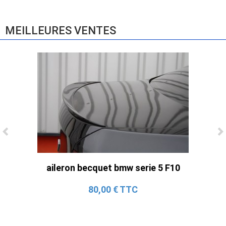
865,00 € TTC
MEILLEURES VENTES
Ligne Cat-Back Active 4 Sorties avec
Tube en H pour Ford Mustang GT & V6
aileron becquet bmw serie 5 F10
(2015-2023)
2 690,00 € TTC
80,00 € TTC