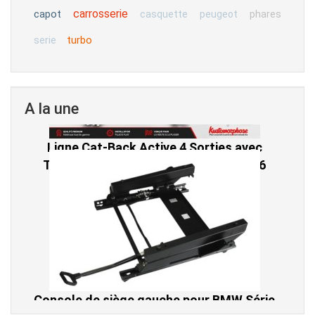
carrosserie
capot
casquette
peugeot
phares
turbo
serie
A la une
Console de siège gauche pour BMW Série
3 E46 (hors Cabriolet et CSL) et BMW X3
E83 (2004-2010)