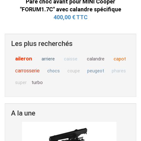
Pare choc avant pour MINI Cooper
"FORUM1.7C" avec calandre spécifique
400,00 € TTC
Les plus recherchés
aileron
arriere
calandre
capot
caisse
carrosserie
chocs
coupe
peugeot
phares
turbo
super
A la une